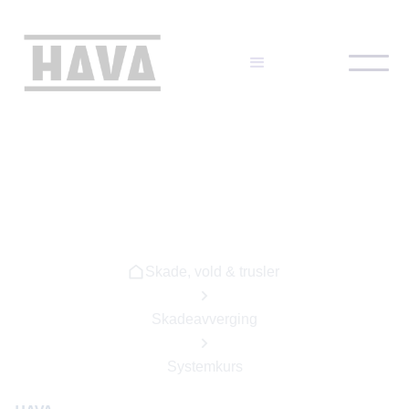
Skade, vold & trusler
Skadeavverging
Systemkurs