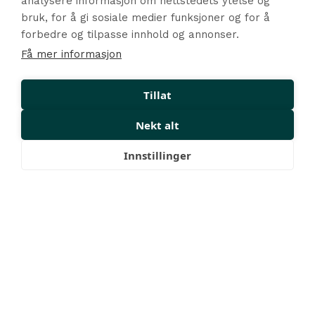
analysere informasjon om nettstedets ytelse og
bruk, for å gi sosiale medier funksjoner og for å
forbedre og tilpasse innhold og annonser.
Få mer informasjon
Tillat
Nekt alt
Kontakt oss
Innstillinger
+47 24 02 20 65
post@havainstituttet.no
Ole Deviks vei 4, 5 etg. 0666 Oslo