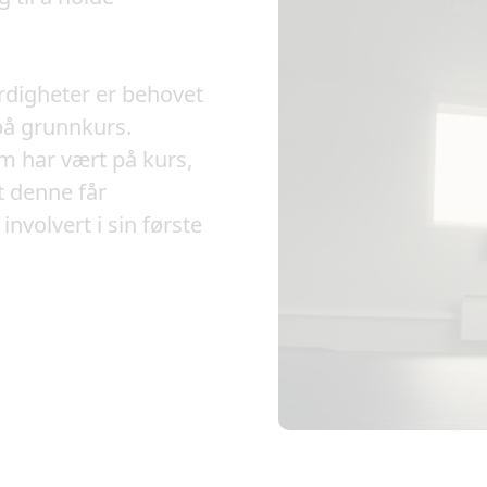
rdigheter er behovet
på grunnkurs.
m har vært på kurs,
at denne får
volvert i sin første