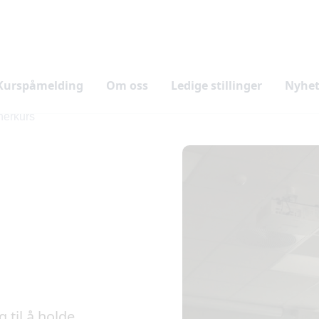
Kurspåmelding
Om oss
Ledige stillinger
Nyhet
nerkurs
 til å holde