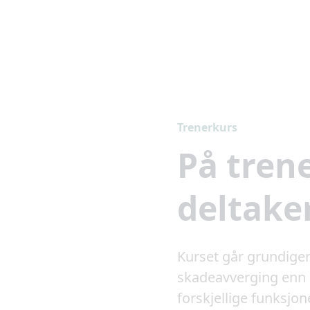
Trenerkurs
På tren
deltake
Kurset går grundiger
skadeavverging enn g
forskjellige funksjo