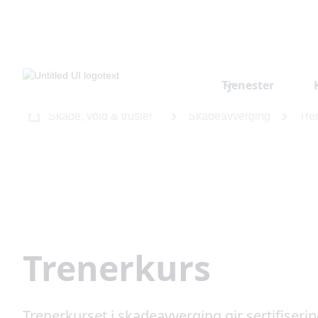
Tjenester
Skade, vold & trusler
Skadeavverging
Tre
Trenerkurs
Trenerkurset i skadeavverging gir sertifisering