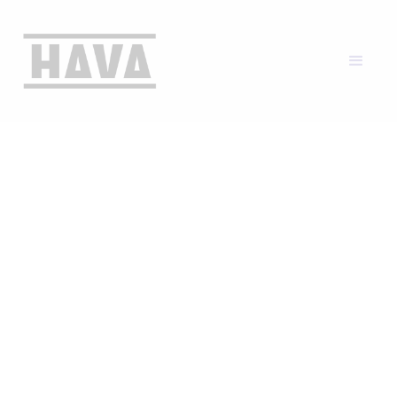
HJEM
VÅRE TJENESTER
SKADEAVVERGING
TRENERKURS
TRENERKURS | SKADEAVVERGING |
HAVA KOMPETANSE
Trenerkurs
Trenerkurset i skadeavverging gir sertifisering
til å holde vedlikeholdstrening ved egen
arbeidsplass.