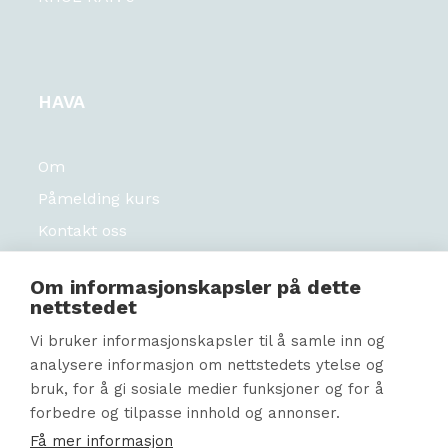
HAVA
Om
Påmelding kurs
Kontakt oss
Jobbe hos oss?
Om informasjonskapsler på dette
Logg inn
nettstedet
Personvern
Vi bruker informasjonskapsler til å samle inn og
Likestillingsredegjørelse
analysere informasjon om nettstedets ytelse og
bruk, for å gi sosiale medier funksjoner og for å
forbedre og tilpasse innhold og annonser.
Våre org. nummer
HAVA Omsorg 924 351 128
Få mer informasjon